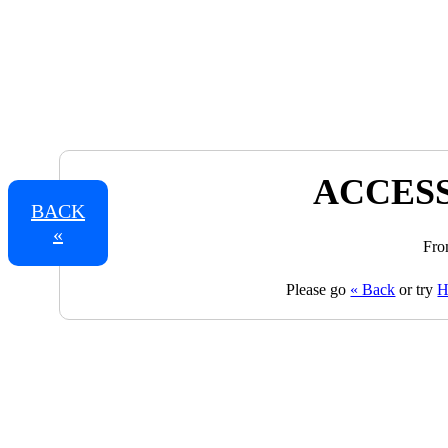
ACCESS
BACK
«
Fro
Please go
« Back
or try
H