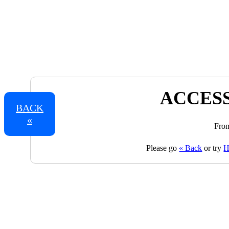
ACCESS
BACK
«
From
Please go
« Back
or try
H