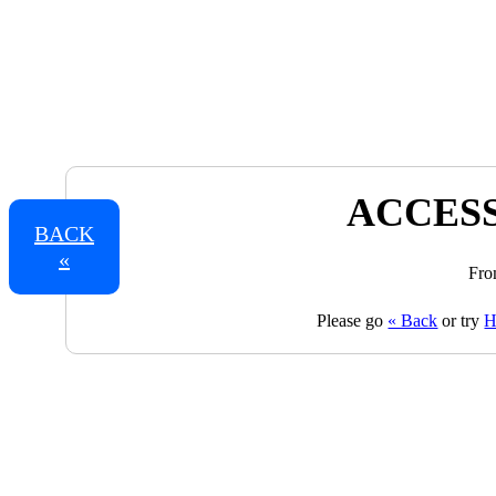
ACCESS
BACK
«
Fro
Please go
« Back
or try
H