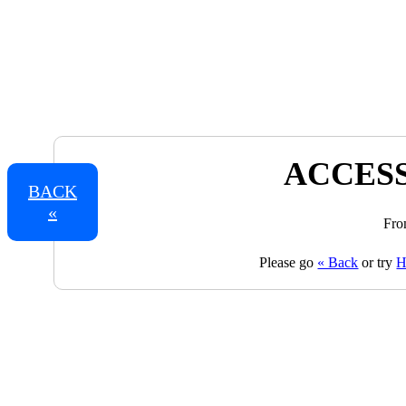
ACCESS
BACK
«
Fro
Please go
« Back
or try
H