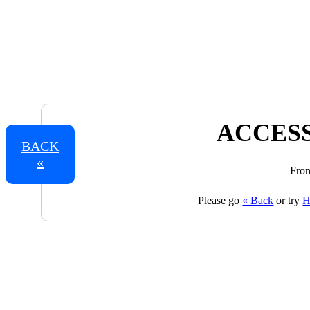
ACCESS
BACK
«
From
Please go
« Back
or try
H