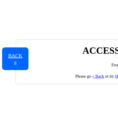
ACCESS
BACK
«
Fro
Please go
« Back
or try
H