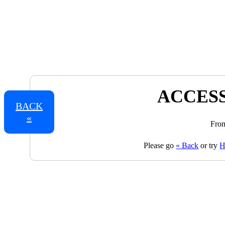
ACCESS
BACK
«
From
Please go
« Back
or try
H