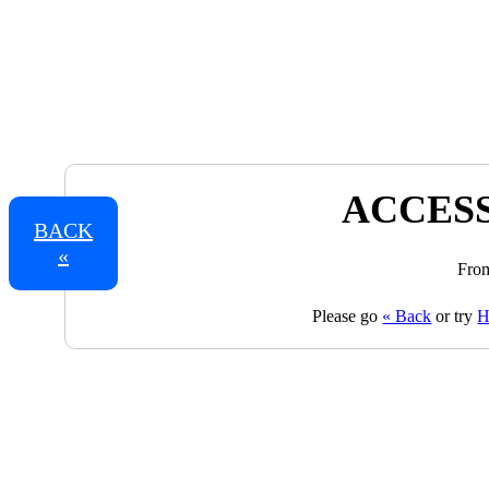
ACCESS
BACK
«
From
Please go
« Back
or try
H