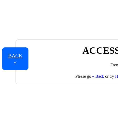
ACCESS
BACK
«
From
Please go
« Back
or try
H