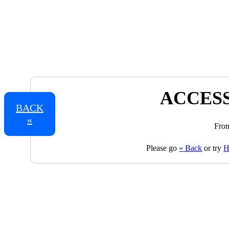
ACCESS
BACK
«
From
Please go
« Back
or try
H