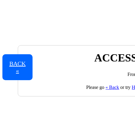
ACCESS
BACK
«
Fro
Please go
« Back
or try
H