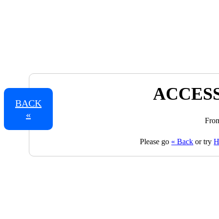
ACCESS
BACK
«
From
Please go
« Back
or try
H