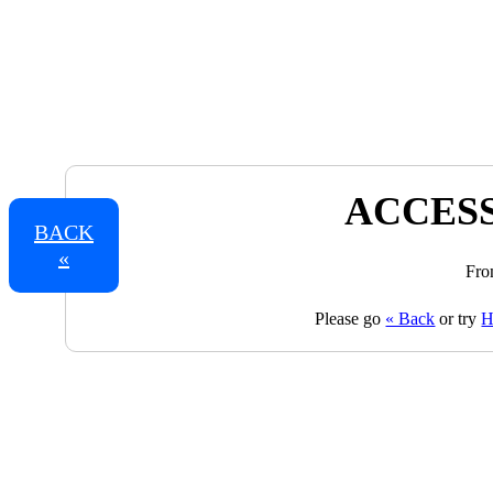
ACCESS
BACK
«
Fro
Please go
« Back
or try
H